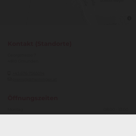
Kontakt (Standorte)
Georgstrasse 7
4810 Gmunden
+43 676 7565014

praxis@drheininger.at

Öffnungszeiten
Montag
08:00 - 13:00
Dienstag
13:00 - 16:00
Mittwoch
08:00 - 13:00
14:00 - 17:30
Donnerstag
08:00 - 13:00