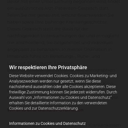
Bevor mit einer Untersuchung begonnen wird, findet
ein ausführliches Arzt-Patienten-Gespräch statt.
Teilen Sie mir genau mit, welche Beschwerden Sie
haben sowie Ihre bisherige Krankengeschichte.
Dieses Gespräch stellt die Basis für die
nachfolgenden Untersuchungen dar und ermöglicht
mir anschließend, Sie zielgerichtet und individuell
angepasst zu behandeln. In meiner Ordination in
Innsbruck führe ich Belastungs-, Ruhe- und
Langzeit-EKGs durch, Langzeit-
Wir respektieren Ihre Privatsphäre
Blutdruckmessungen, Spirometrien, Sonographien
Diese Website verwendet Cookies. Cookies zu Marketing- und
von Herz, Bauchorganen und Halsschlagader,
Analysezwecken werden nur gesetzt, wenn Sie diese
verschiedene Laboruntersuchungen, Mutter-Kind-
nachstehend auswählen oder alle Cookies akzeptieren. Diese
Pass-Untersuchungen, einen oralen
freiwillige Zustimmung können Sie jederzeit widerrufen. Durch
Glucosetoleranztest sowie eine Bioimpedenzanalyse.
Auswahl von „Informationen zu Cookies und Datenschutz“
erhalten Sie detaillierte Information zu den verwendeten
Cookies und zur Datenschutzerklärung.
Wir sind eine Wahlarzt-Ordination
Informationen zu Cookies und Datenschutz
Das heißt, dass wir keine Verträge mit Krankenkassen